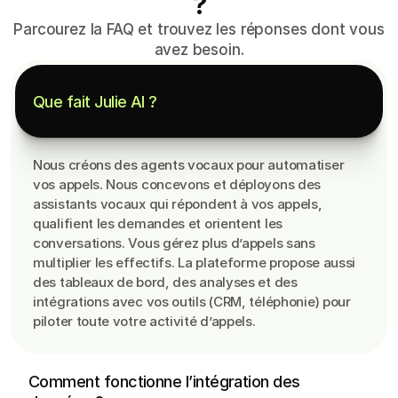
?
Parcourez la FAQ et trouvez les réponses dont vous
avez besoin.
Que fait Julie AI ?
Nous créons des agents vocaux pour automatiser 
vos appels. Nous concevons et déployons des 
assistants vocaux qui répondent à vos appels, 
qualifient les demandes et orientent les 
conversations. Vous gérez plus d’appels sans 
multiplier les effectifs. La plateforme propose aussi 
Vos outils (CRM, téléphonie, emails, WhatsApp 
des tableaux de bord, des analyses et des 
Business) se connectent à la plateforme. Nous 
intégrations avec vos outils (CRM, téléphonie) pour 
synchronisons les données pour que les agents IA 
piloter toute votre activité d’appels.
aient le contexte (historique, fiches contacts) et 
puissent générer des réponses pertinentes. Les 
réponses créées par les agents (appels, mails, 
Comment fonctionne l’intégration des 
messages) sont centralisées et visibles dans la 